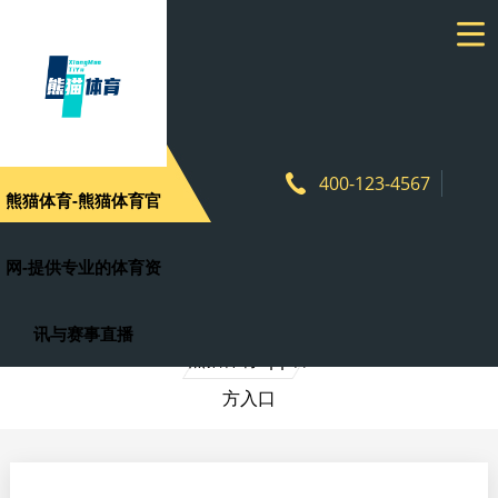
产品中心
PRODUCT CENTER
400-123-4567
熊猫体育-熊猫体育官
熊猫体育app官方入口
网-提供专业的体育资
熊猫体育官方网
熊猫体育app下
熊猫体育app官
站
载
方入口
讯与赛事直播
熊猫体育app官
方入口