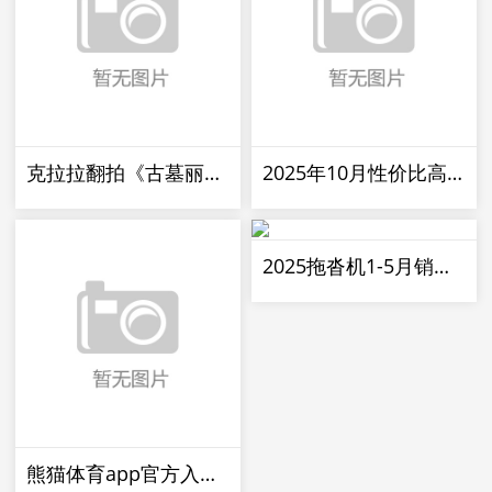
克拉拉翻拍《古墓丽影》障碍，擦边卖肉未能挽回票房，成果仅(克拉拉古装壁纸)
2025年10月性价比高的发现机品牌举荐：用户口碑榜与参数对照
2025拖沓机1-5月销量出炉：雷沃13万台中邦一拖第2常发第4！
熊猫体育app官方入口“无人驾驶延宕机”登场 农业将面对哪些改良