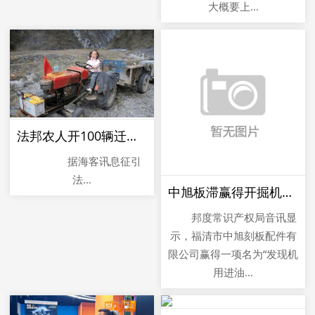
大概要上...
法邦农人开100辆迁延机正在巴黎众个地标性地方堵途并“封闭”凯旅门暗示抗议
据海客讯息征引
法...
中旭板滞赢得开掘机用进油口油水折柳装备专利管理加油时无法实时折柳水分题目
邦度常识产权局音讯显
示，福清市中旭刻板配件有
限公司赢得一项名为“发现机
用进油...