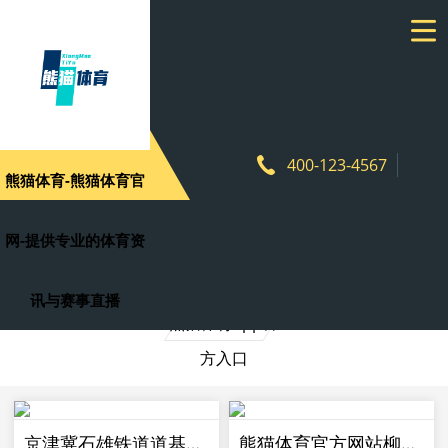
产品中心
PRODUCT CENTER
400-123-4567
熊猫体育-熊猫体育官
熊猫体育app官方入口
网-提供专业的体育资
熊猫体育官方网
熊猫体育app下
熊猫体育app官
站
载
方入口
讯与赛事直播
熊猫体育app官
方入口
京津冀石雄铁道道基工程首件通过验收
熊猫体育官方网站柳工：目前有13条电动产物线遮盖装载机、开采机、平地途矿卡、叉车、高机等品类