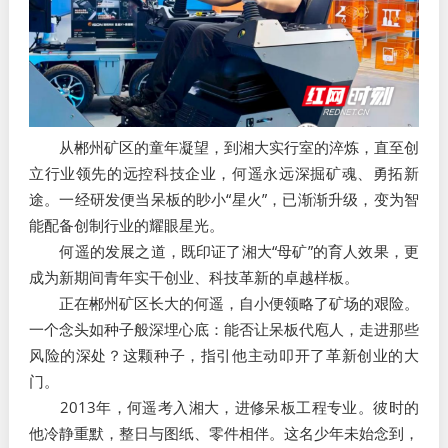
从郴州矿区的童年凝望，到湘大实行室的淬炼，直至创
立行业领先的远控科技企业，何遥永远深掘矿魂、勇拓新
途。一经研发便当呆板的眇小“星火”，已渐渐升级，变为智
能配备创制行业的耀眼星光。
何遥的发展之道，既印证了湘大“母矿”的育人效果，更
成为新期间青年实干创业、科技革新的卓越样板。
正在郴州矿区长大的何遥，自小便领略了矿场的艰险。
一个念头如种子般深埋心底：能否让呆板代庖人，走进那些
风险的深处？这颗种子，指引他主动叩开了革新创业的大
门。
2013年，何遥考入湘大，进修呆板工程专业。彼时的
他冷静重默，整日与图纸、零件相伴。这名少年未始念到，