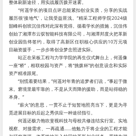
整体刷新途径，用实战履历拨开迷雾。
“何遥学长的项目点评总能紧扣创业实质，分享的实战
履历很‘接地气’，让我受益匪浅。”精采工程师学院2024级
韶峰科创班沉佳伟对此深有觉得。循着学长的措施，沉佳伟
创始了湘潭市云驭智能科技有限公司，与湘潭邦度火把革新
创业园告终签约，取得了高新区任职核心供应的10万元项
目融资援手，一步步将创业梦念照进实际。
站正在呆板工程与力学学院的再生仪式舞台上，何遥像
一座“桥”，相联校园与资产，将“挑拨杯”的创意设念和实际
资产精准跟尾。
“别慌着要结果，”何遥对年青的追梦者们说，“事起于微
末。窘境里最牢靠的，不是从天而降的援助，而是站得稳的
本身。”
“薪火”的意思，一贯不止于短暂地照亮当下，更是为寻
觅进展目标的后起之秀供应一种途径指引。
何遥还极力饱吹斐视科技与母校共修连结实行室。实地
视察、对接需求、一再疏通……他勉力于将企业的工程才能