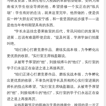
与研发资源，体系性地引入校园的革新创业链条。受聘为湖
南省大学生创业导师的他，希望搭修一个实正在的“练兵
场”：学生有好的念法，就来这里完毕。他所做的，便是供
应一种“大胆去试”的安宁感，和一套坚固的起步援手——这
是他当年奇特期望具有的东西。
“学长永远挂念委果验室的后代，常讯问咱们的发展与
进展，总说有难题即使启齿。”提及何遥，学弟学妹们拍案
叫绝。
“咱们潜心打磨竞赛作品、磨练实战本领，力争孵化出
更优质的收获。”实行室主席钱盈颖说。
从被寄予厚望的“他”，到接续搏斗的“他们”，实行室的
学子们永远正在奋进之道上再接再厉。
“咱们正潜心打磨竞赛作品、磨练实战本领，力争孵化
出更优质的收获，不辜负何遥学长及所相闭心实行室进展的
师长的指点和希望。”实行室主席钱盈颖说。从被寄予厚望
的“他”，到接续搏斗的“他们”，实行室的学子们永远正在奋
进之道上再接再厉。
从钱盈颖笃定的眼神与无畏的挑拨中，映现的是一片正