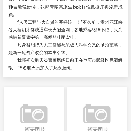
种吉隆猛猎蝽，我邦青藏高原生物众样性数据库再添新成
员。
“人类工程与大自然的完好统一！”不久前，贵州花江峡
谷大桥刚才修成通车便火遍全网，各地乘客络绎不绝，只为
感触新晋寰宇第一高桥的壮丽宏壮。
具身智能行为人工智能与呆板人科学交叉的前沿范畴，
是新一轮资产改变的本事引擎。
我邦初次航天员窟窿磨练日前正在重庆市武隆区完满解
散，28名航天员加入了此次磨练。