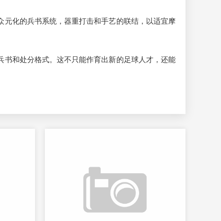
众元化的兵书系统，器重打击和手艺的联结，以适宜摩
兵书和处分格式。这不只能作育出新的足球人才，还能