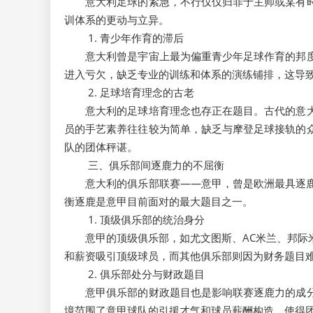
意大利足球的紧急，不行仅仅归罪于主帅或某有时期
训体系的更动与立异。
1. 青少年作育的滞后
意大利曾是宇宙上最为偏重青少年足球作育的邦度之
进入亏欠，缺乏专业的训练和体系的演练铺排，这导
2. 足球培育理念的古老
意大利的足球培育理念也存正在题目。古代的意大利
员的手艺素养往往较为简单，缺乏与摩登足球接轨的
队的团体秤谌。
三、俱乐部间逐鹿力的不屈衡
意大利的俱乐部联赛——意甲，曾是欧洲最具逐鹿力
衡逐鹿是意甲目前面对的最大题目之一。
1. 顶级俱乐部的统治身分
意甲的顶级俱乐部，如尤文图斯、AC米兰、邦际米
和薪资吸引顶级球员，而其他俱乐部则因为财务题目难
2. 俱乐部处分与财政题目
意甲俱乐部的财政题目也是影响联赛逐鹿力的成分之
境范围了意甲球队的引援才气和球员薪酬构造，使得