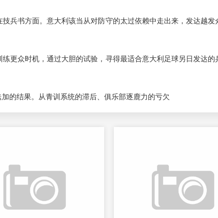
兵书方面。意大利该当从对防守的太过依赖中走出来，发达越发
更众时机，通过大胆的试验，寻得最适合意大利足球另日发达的
加的结果。从青训系统的滞后、俱乐部逐鹿力的亏欠