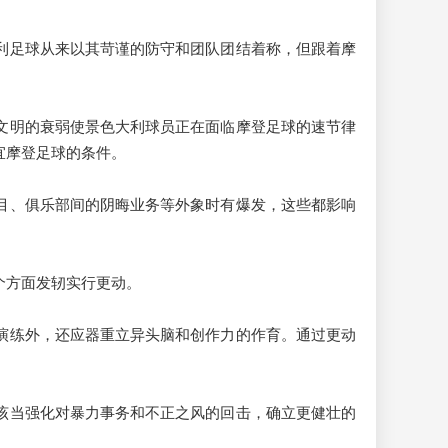
利足球从来以其苛谨的防守和团队团结着称，但跟着摩
文明的衰弱使景色大利球员正在面临摩登足球的速节律
宜摩登足球的条件。
目、俱乐部间的阴晦业务等外象时有爆发，这些都影响
个方面发轫实行更动。
演练外，还应器重立异头脑和创作力的作育。通过更动
该当强化对暴力事务和不正之风的回击，确立更健壮的