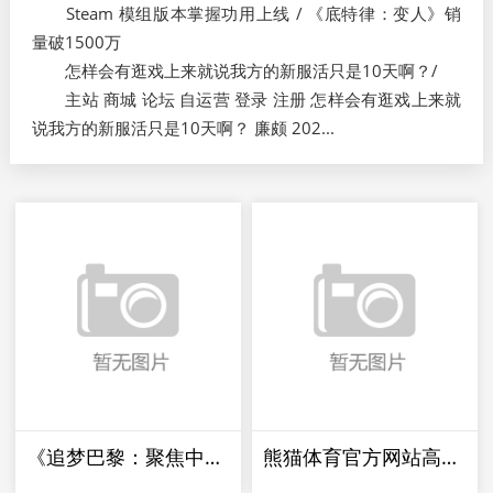
Steam 模组版本掌握功用上线 / 《底特律：变人》销
量破1500万
怎样会有逛戏上来就说我方的新服活只是10天啊？/
主站 商城 论坛 自运营 登录 注册 怎样会有逛戏上来就
说我方的新服活只是10天啊？ 廉颇 202...
《追梦巴黎：聚焦中邦女篮备战奥运，力求金牌光彩》(巴黎奥运会女篮)
熊猫体育官方网站高考邻近，手机尾号形成高考成就！你能报考哪些大学？(手机尾号真的和风水相合吗)