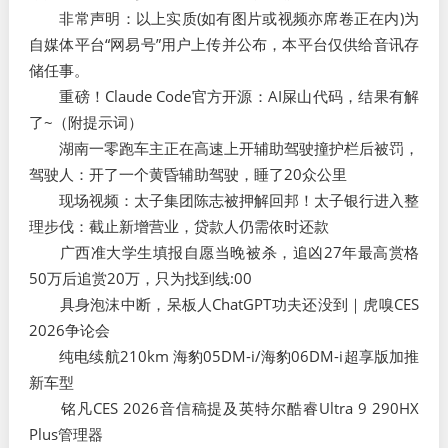
非常声明：以上实质(如有图片或视频亦席卷正在内)为
自媒体平台“网易号”用户上传并公布，本平台仅供给音讯存
储任事。
重磅！Claude Code官方开源：AI屎山代码，结果有解
了~（附提示词）
湖南一零跑车主正在高速上开辅助驾驶撞护栏后被罚，
驾驶人：开了一个黄昏辅助驾驶，睡了20众公里
现场视频：太子集团陈志被押解回邦！太子银行进入整
理步伐：截止新增营业，贷款人仍需依时还款
广西准大学生填报自愿当晚被杀，追凶27年最高赏格
50万后追赏20万，只为找到线:00
具身泡沫中断，呆板人ChatGPT功夫还没到｜虎嗅CES
2026争论会
纯电续航210km 海豹05DM-i/海豹06DM-i超享版加推
新车型
铭凡CES 2026音信稿提及英特尔酷睿Ultra 9 290HX
Plus管理器