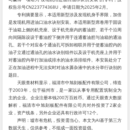
权告示号CN223774368U，申请日期为2025年2月。
专利摘要显示，本适用新型涉及发现机身手界限，加倍
是发现机用进油口油水诀别安装。本适用新型席卷用于固设
于油箱上侧的机壳座、设于机壳座内的蓄油腔、若干个沿周
向间隔陈设设于蓄油腔下侧并用于连通蓄油腔与油箱的通油
孔、若干个对应各个通油孔可拆卸相联并用于使蓄油腔内的
油孑立通过通油孔的油水诀别组件以及设于机壳座上并用于
对蓄油腔内举行加油或排水的油水添排组件。本安装处分了
正在加油进程中无法实时对油水羼杂液中的水分举行诀别的
题目。
天眼查材料显示，福清市中旭刻板配件有限公司，缔造
于2003年，位于福州市，是一家以从事专用配置筑制业为
主的企业。企业注册本钱200万百姓币。通过天眼查大数据
解析，福清市中旭刻板配件有限公司共对外投资了2家企
业，资产线条，另外企业还具有行政许可12个。
声明：墟市有危机，投资需当心。本文为AI基于第三方
数据天生，仅供参考，不组成一面投资提倡。