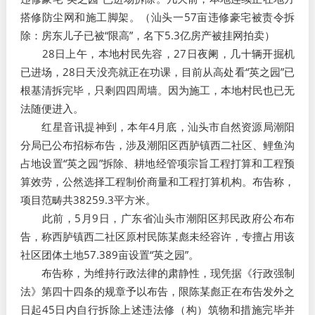
搭修防尘网和施工脚架。（汕头一57亩违修豪宅被责令拆
除：房东儿子已被“限高”，名下5.3亿房产被挂网拍卖）
28日上午，本地村民先容，27日夜阑，几十辆开掘机
已进场，28日天没亮就正在功课，目前从高处看“英之园”已
根基清拆完毕，只剩四四周墙。因为施工，本地村民也已无
法随便进入。
红星音讯提神到，本年4月底，汕头市自然资源局潮阳
分局已公布招标布告，涉及潮阳区西胪镇西二社区、鲤鱼沟
占地设置“英之园”拆除、耕地经管项宗旨工程打算和工程预
算效劳，公然选择工程制价商量和工程打算机构。布告称，
项目范畴共38259.3平方米。
此前，5月9日，广东省汕头市潮阳区邦民政府公布布
告，称西胪镇西二社区原村民陈某彪未经容许，专擅占用该
社区团体土地57.389亩设置“英之园”。
布告称，为维持行政法律的肃静性，现凭据《行政强制
法》第四十四条的规章予以布告，限陈某彪正在布告发外之
日起45日内自行拆除上述违法修（构）筑物和措施完毕并